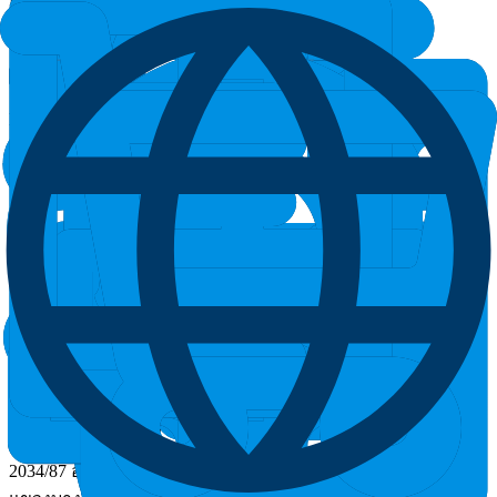
02-038-9999
Email
info@apexchemicals.co.th
Social
Address
บริษัท เอเพกซ์ เคมิเคิล จำกัด (สำนักงานใหญ่)
2034/87 อาคารอิตัลไทย ทาวเวอร์ ชั้น19 ถนนเพชรบุรีตัดใหม่