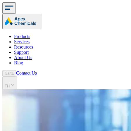
Products
Services
Resources
Support
About Us
Blog
Contact Us
Cart
1
TH