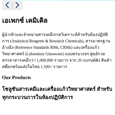
เอเพกซ์ เคมิเคิล
ผู้นำเข้าและจำหน่ายสารเคมีเกรดวิเคราะห์สำหรับห้องปฏิบัติ
การ (Analytical Reagents & Research Chemicals), สารมาตรฐาน
อ้างอิง (Reference Standards RMs, CRMs) และเครื่องแก้ว
วิทยาศาสตร์ (Laboratory Glassware) แบบครบวงจร ศูนย์รวม
สรรหาสารเคมีกว่า 1,000,000 รายการ จาก 20 แบรนด์ดัง สินค้า
สต๊อกพร้อมส่งในไทย 1,500+ รายการ
Our Products
โซลูชันสารเคมีและเครื่องแก้ววิทยาศาสตร์ สำหรับ
ทุกกระบวนการในห้องปฏิบัติการ