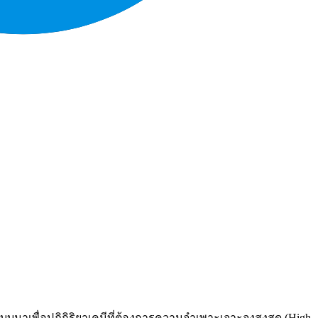
บมาเพื่อปฏิกิริยาเคมีที่ต้องการความจำเพาะเจาะจงสูงสุด (High