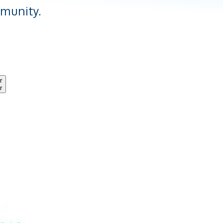
mmunity.
r
r