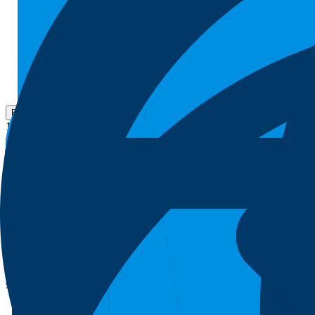
Brochure
19 Apr 2026
0
Download
VENPURE™ Sodium Borohydride | Product Overview
VENPURE™ sodium borohydride สำหรับงานสังเคราะห์และการปรับ
Brand
Strem Catalog
Read More
CalSelect® Na (Sodium Tri-sec-butylborohydride) Overview