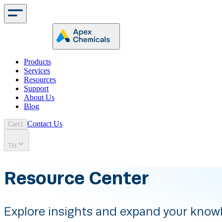
Products
Services
Resources
Support
About Us
Blog
Contact Us
Cart
1
TH
Resource Center
Explore insights and expand your know