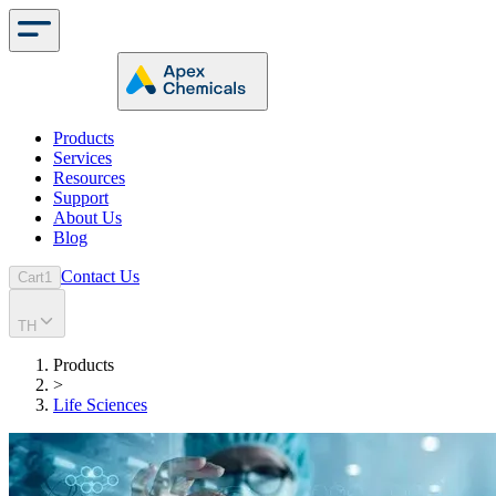
Products
Services
Resources
Support
About Us
Blog
Contact Us
Cart
1
TH
Products
>
Life Sciences