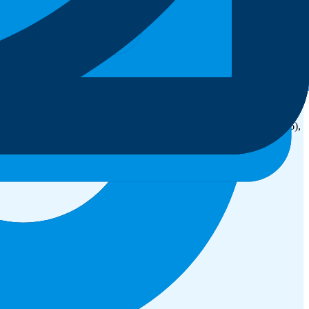
กระดับด้วยความแม่นยำสูงสุด ครอบคลุมกลุ่มเอนไซม์ (EC 1-6),