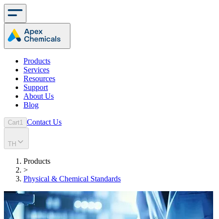
Products
Services
Resources
Support
About Us
Blog
Contact Us
Cart
1
TH
Products
>
Physical & Chemical Standards